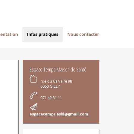
entation
Infos pratiques
Nous contacter
INFORMATIONS
Espace Temps Maison de Santé
rue du Calvaire 98
6060 GILLY
071 42 31 11
espacetemps.asbl@gmail.com