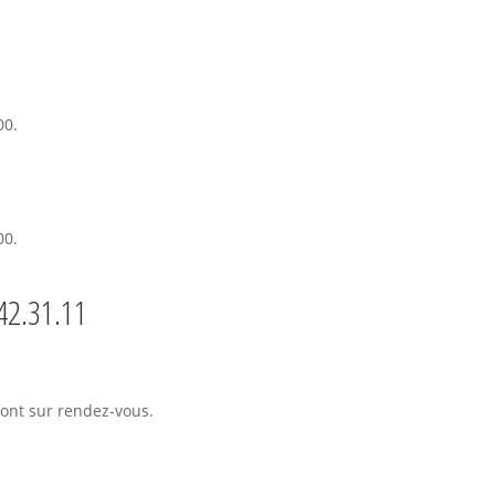
00.
00.
42.31.11
font sur rendez-vous.